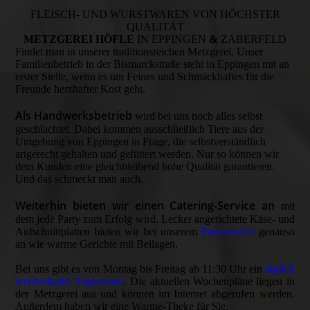
FLEISCH- UND WURSTWAREN VON HÖCHSTER
QUALITÄT
METZGEREI HÖFLE
IN EPPINGEN
&
ZABERFELD
Findet man in unserer traditionsreichen Metzgerei. Unser
Familienbetrieb in der Bismarckstraße steht in Eppingen mit an
erster Stelle, wenn es um Feines und Schmackhaftes für die
Freunde herzhafter Kost geht.
Als Handwerksbetrieb
wird bei uns noch alles selbst
geschlachtet. Dabei kommen ausschließlich Tiere aus der
Umgebung von Eppingen in Frage, die selbstverständlich
artgerecht gehalten und gefüttert werden. Nur so können wir
dem Kunden eine gleichbleibend hohe Qualität garantieren.
Und das schmeckt man auch.
Weiterhin bieten wir einen Catering-Service an
mit
dem jede Party zum Erfolg wird. Lecker angerichtete Käse- und
Aufschnittplatten bieten wir bei unserem
Partyservice
genauso
an wie warme Gerichte mit Beilagen.
Bei uns gibt es von Montag bis Freitag ab 11:30 Uhr ein
täglich
wechselndes Tagesessen
. Die aktuellen Wochenpläne liegen in
der Metzgerei aus und können im Internet abgerufen werden.
Außerdem haben wir eine Warme-Theke für Sie.