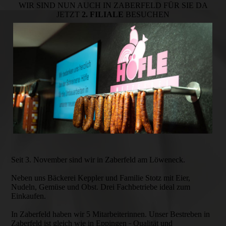
WIR SIND NUN AUCH IN ZABERFELD FÜR SIE DA
JETZT
2. FILIALE
BESUCHEN
Seit 3. November sind wir in Zaberfeld am Löweneck.
Neben uns Bäckerei Keppler und Familie Stotz mit Eier,
Nudeln, Gemüse und Obst. Drei Fachbetriebe ideal zum
Einkaufen.
In Zaberfeld haben wir 5 Mitarbeiterinnen. Unser Bestreben in
Zaberfeld ist gleich wie in Eppingen
Qualität und
–