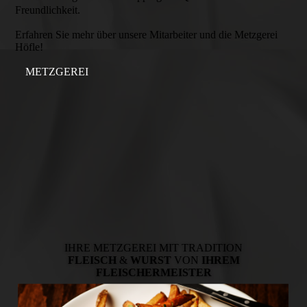
Freundlichkeit.
Erfahren Sie mehr über unsere Mitarbeiter und die Metzgerei
Höfle!
METZGEREI
IHRE METZGEREI MIT TRADITION
FLEISCH
&
WURST
VON
IHREM
FLEISCHERMEISTER